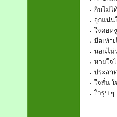
กินไม่ได
จุกแน่
ใจคอหง
มือเท้า
นอนไม่
หายใจไ
ประสาท
ใจสั่น ใ
ใจรุบ ๆ