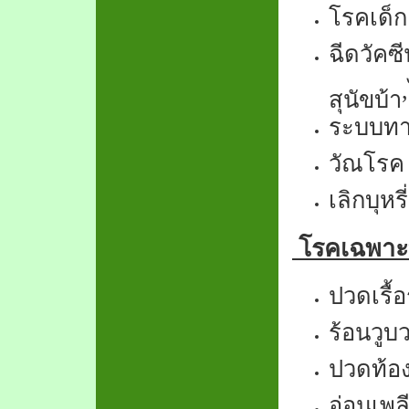
โรคเด็ก
ฉีดวัคซี
,
สุนัขบ้า
ระบบทา
วัณโรค
เลิกบุหรี่
โรคเฉพาะที
ปวดเรื้อ
ร้อนวูบ
ปวดท้อ
อ่อนเพล