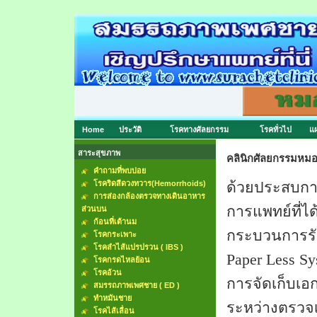
Home
ประวัติ
โรคทางศัลยกรรม
โรคทั่วไป
แผ
สาระสุขภาพ
คลินิกศัลยกรรมหมอ
คำถามที่พบบ่อย
โรคริดสีดวงทวาร(Hemorrhoids)
ด้วยประสบการ
การส่องกล้องตรวจทางเดินอาหาร
การแพทย์ที่ไ
ส่วนบน
ก้อนที่เต้านม
กระบวนการรั
โรคกระเพาะ
โรคลำไส้แปรปรวน ( IBS )
Paper Less S
โรคกรดไหลย้อน
โรคอ้วน
การจัดเก็บเอ
สมรรถภาพเพศชาย ( ED )
ทำหมันชาย
ระหว่างตรวจเ
โรคไส้เลื่อน