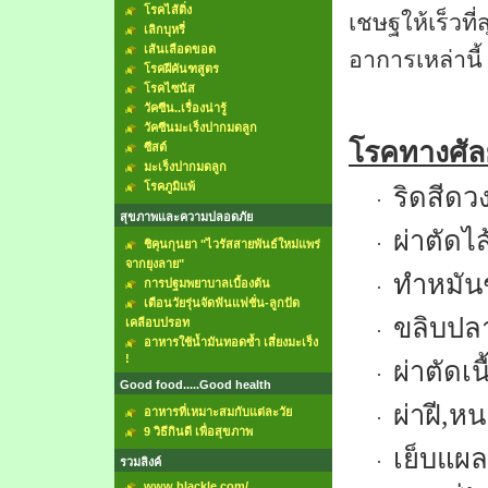
โรคไส้ติ่ง
เชษฐให้เร็วที
เลิกบุหรี่
เส้นเลือดขอด
อาการเหล่า
โรคฝีคันฑสูตร
โรคไซนัส
วัคซีน..เรื่องน่ารู้
วัคซีนมะเร็งปากมดลูก
โรคทางศั
ซีสต์
มะเร็งปากมดลูก
โรคภูมิแพ้
ริดสีดว
·
สุขภาพและความปลอดภัย
ผ่าตัดไส
·
ชิคุนกุนยา "ไวรัสสายพันธ์ใหม่แพร่
จากยุงลาย"
ทำหมัน
การปฐมพยาบาลเบื้องต้น
·
เตือนวัยรุ่นจัดฟันแฟชั่น-ลูกปัด
ขลิบปล
เคลือบปรอท
·
อาหารใช้น้ำมันทอดซ้ำ เสี่ยงมะเร็ง
!
ผ่าตัดเน
·
Good food.....Good health
ผ่าฝี
,
หน
อาหารที่เหมาะสมกับแต่ละวัย
·
9 วิธีกินดี เพื่อสุขภาพ
เย็บแผล
·
รวมลิงค์
www.blackle.com/