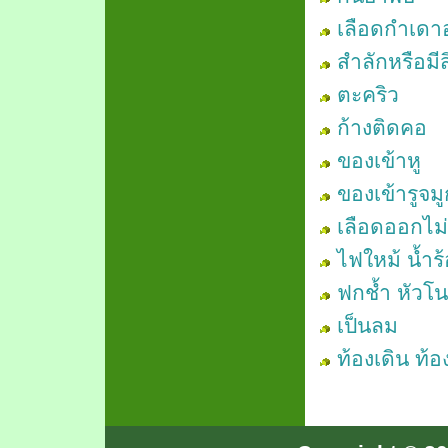
เลือดกำเดา
สำลักหรือมี
ตะคริว
ก้างติดคอ
ของเข้าหู
ของเข้ารูจมู
เลือดออกไม
ไฟใหม้ น้ำ
ฟกช้ำ หัวโน
เป็นลม
ท้องเดิน ท้อ