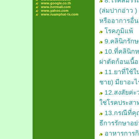
8.โรคสมรรถ
www.google.co.th
www.hotmail.com
(ล่มปากอ่าว 
www.yahoo.com
www.ruamphat-ts.com
หรืออาการอื่นอี
โรคภูมิแพ้
9.คลินิกรัก
10.ที่คลินิ
ผ่าตัดก้อนเนื
11.ยาที่ใช
ชาย) มียาอะไร
12.สงสัยค่ะว
ใช่โรคประสาท
13.กรณีที่ค
ธีการรักษาอย่
อาหารการกิ