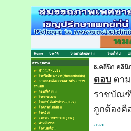
Home
ประวัติ
โรคทางศัลยกรรม
โรคทั่วไป
แผ
สาระสุขภาพ
6.คลีนิก คลินิ
คำถามที่พบบ่อย
โรคริดสีดวงทวาร(Hemorrhoids)
ตอบ
ตาม
การส่องกล้องตรวจทางเดินอาหาร
ส่วนบน
ราชบัณฑิ
ก้อนที่เต้านม
โรคกระเพาะ
โรคลำไส้แปรปรวน ( IBS )
ถูกต้องคื
โรคกรดไหลย้อน
โรคอ้วน
สมรรถภาพเพศชาย ( ED )
ทำหมันชาย
« Back
โรคไส้เลื่อน