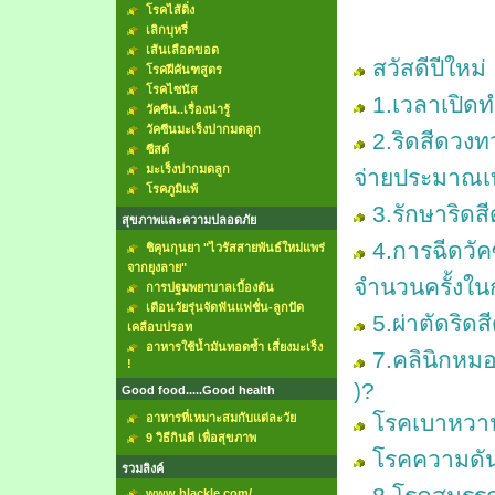
โรคไส้ติ่ง
เลิกบุหรี่
เส้นเลือดขอด
สวัสดีปีใหม่
โรคฝีคันฑสูตร
โรคไซนัส
1.เวลาเปิด
วัคซีน..เรื่องน่ารู้
วัคซีนมะเร็งปากมดลูก
2.ริดสีดวงท
ซีสต์
มะเร็งปากมดลูก
จ่ายประมาณเ
โรคภูมิแพ้
3.รักษาริดส
สุขภาพและความปลอดภัย
4.การฉีดวัค
ชิคุนกุนยา "ไวรัสสายพันธ์ใหม่แพร่
จากยุงลาย"
จำนวนครั้งใน
การปฐมพยาบาลเบื้องต้น
เตือนวัยรุ่นจัดฟันแฟชั่น-ลูกปัด
5.ผ่าตัดริดส
เคลือบปรอท
อาหารใช้น้ำมันทอดซ้ำ เสี่ยงมะเร็ง
7.คลินิกหมอ
!
)?
Good food.....Good health
โรคเบาหวา
อาหารที่เหมาะสมกับแต่ละวัย
9 วิธีกินดี เพื่อสุขภาพ
โรคความดัน
รวมลิงค์
www.blackle.com/