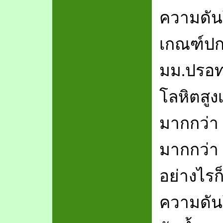
ความดันโ
เกณฑ์ปกต
มม.ปรอท 
โลหิตสูง
มากกว่า 
มากกว่า 
อย่างไรก็
ความดันโ