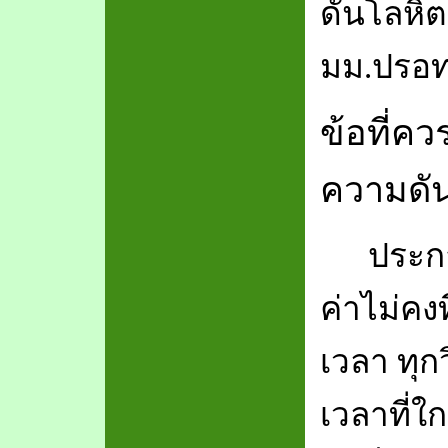
ดันโลหิต
มม.ปรอ
ข้อที่ค
ความดั
ประก
ค่าไม่คง
เวลา ทุกว
เวลาที่ใ