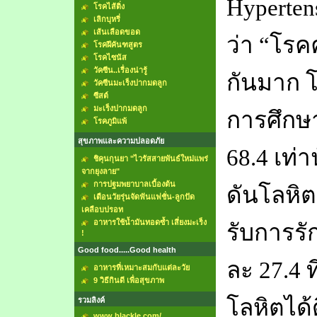
Hyperten
โรคไส้ติ่ง
เลิกบุหรี่
เส้นเลือดขอด
ว่า
“
โรค
โรคฝีคันฑสูตร
โรคไซนัส
วัคซีน..เรื่องน่ารู้
กันมาก โ
วัคซีนมะเร็งปากมดลูก
ซีสต์
มะเร็งปากมดลูก
การศึกษ
โรคภูมิแพ้
สุขภาพและความปลอดภัย
68.4 เท่า
ชิคุนกุนยา "ไวรัสสายพันธ์ใหม่แพร่
จากยุงลาย"
การปฐมพยาบาลเบื้องต้น
ดันโลหิตส
เตือนวัยรุ่นจัดฟันแฟชั่น-ลูกปัด
เคลือบปรอท
อาหารใช้น้ำมันทอดซ้ำ เสี่ยงมะเร็ง
รับการรั
!
Good food.....Good health
ละ
27.4
อาหารที่เหมาะสมกับแต่ละวัย
9 วิธีกินดี เพื่อสุขภาพ
โลหิตได้ด
รวมลิงค์
www.blackle.com/