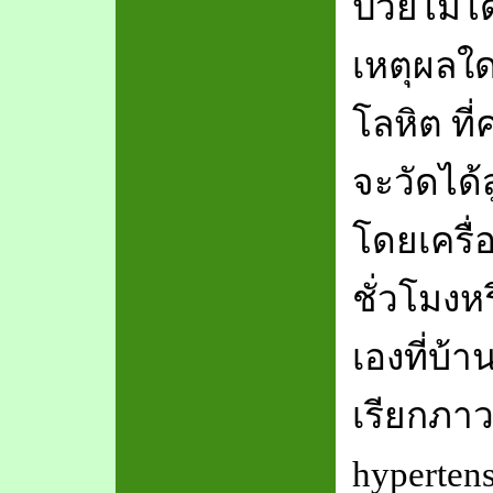
ป่วยไม่ไ
เหตุผลใด
โลหิต ที
จะวัดได้ส
โดยเครื่
ชั่วโมงห
เองที่บ้
เรียกภาวะ
hyperten