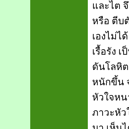
และไต จ
หรือ ตีบ
เองไม่ได
เรื้อรัง
ดันโลหิต
หนักขึ้น
หัวใจหนา
ภาวะหัว
มา เห็นไ