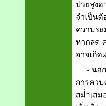
ป่วยสูงอา
จำเป็นต้
ความระมั
หากลด ค
อาจเกิดผ
-
นอก
การควบค
สม่ำเสม