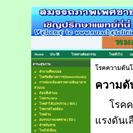
Home
ประวัติ
โรคทางศัลยกรรม
โรคทั่วไป
แผ
สาระสุขภาพ
โรคความดันโล
คำถามที่พบบ่อย
โรคริดสีดวงทวาร(Hemorrhoids)
ความดั
การส่องกล้องตรวจทางเดินอาหาร
ส่วนบน
ก้อนที่เต้านม
โรคกระเพาะ
โรคค
โรคลำไส้แปรปรวน ( IBS )
โรคกรดไหลย้อน
โรคอ้วน
แรงดันเล
สมรรถภาพเพศชาย ( ED )
ทำหมันชาย
โรคไส้เลื่อน