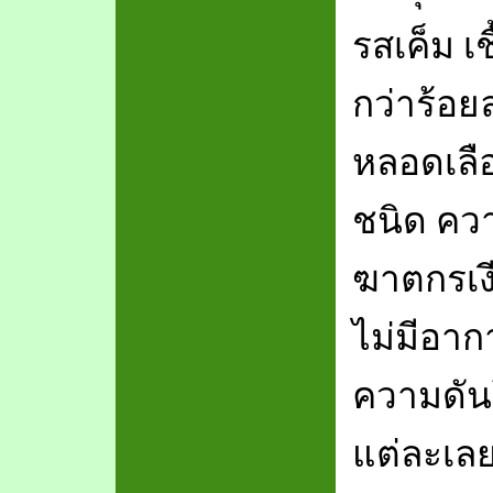
รสเค็ม เช
กว่าร้อ
หลอดเลือ
ชนิด ควา
ฆาตกรเงี
ไม่มีอาก
ความดัน
แต่ละเลย