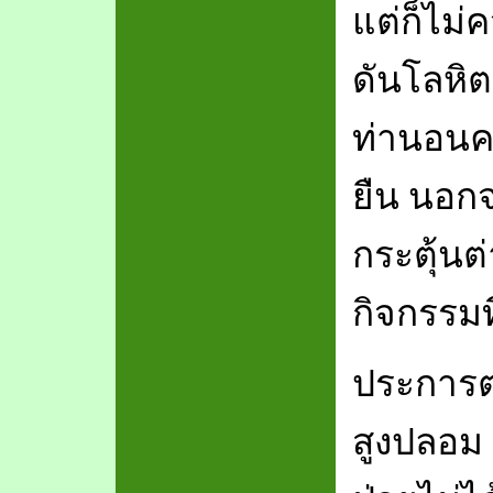
แต่ก็ไม
ดันโลหิตย
ท่านอนค
ยืน นอกจา
กระตุ้นต
กิจกรรมที
ประการต
สูงปลอม 