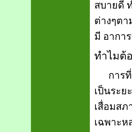
สบายดี ท
ต่างๆตาม
มี อาการ
ทำไมต้
การที
เป็นระย
เสื่อมส
เฉพาะหลอ