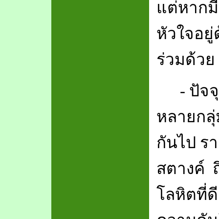
แต่หากมี
หัวใจอยู
ร่วมด้วย
-
ปัจจ
หลายกลุ
กันไป รา
สตางค์
โลหิตที่