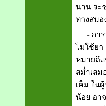
นาน จะช
ทางสมอง
-
การร
ไม่ใช้ยา
หมายถึง
สม่ำเสมอ
เค็ม ในผู
น้อย อาจ