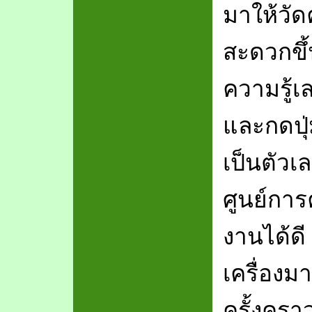
มาให้วั
สะดวกขึ้
ความรู้เ
และกดปุ่ม
เป็นตัวเ
ศูนย์การ
งานได้ดี
เครื่องม
ครั้งครา