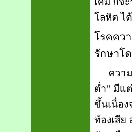
เค็ม ก็จ
โลหิต ได้ด
โรคความ
รักษาโดย
ความจ
ต่ำ
”
มีแต
ขึ้นเนื่
ท้องเสีย