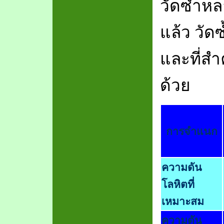
วัดซ้ำหลา
แล้ว วัด
และที่สำ
ด้วย
การจำแนก
ความดัน
โลหิตที่
เหมาะสม
ความดัน