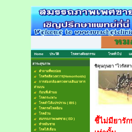
Home
ประวัติ
โรคทางศัลยกรรม
โรคทั่วไป
แผ
สาระสุขภาพ
ชิคุนกุนยา "ไวรัสส
คำถามที่พบบ่อย
โรคริดสีดวงทวาร(Hemorrhoids)
การส่องกล้องตรวจทางเดินอาหาร
ส่วนบน
ก้อนที่เต้านม
โรคกระเพาะ
โรคลำไส้แปรปรวน ( IBS )
โรคกรดไหลย้อน
โรคอ้วน
ชี้ไม่มียา
สมรรถภาพเพศชาย ( ED )
ทำหมันชาย
โรคไส้เลื่อน