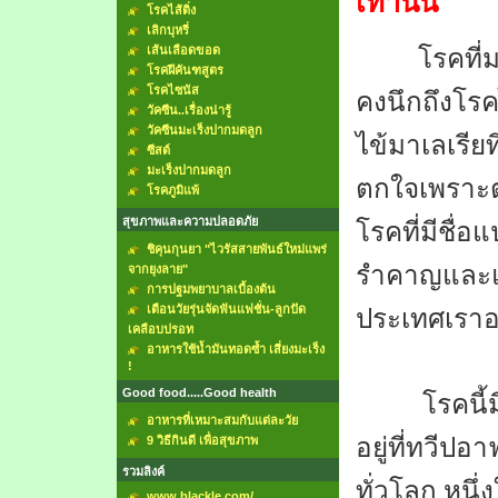
เท่านั้น
โรคไส้ติ่ง
เลิกบุหรี่
เส้นเลือดขอด
โรคที่
โรคฝีคันฑสูตร
โรคไซนัส
คงนึกถึงโรค
วัคซีน..เรื่องน่ารู้
วัคซีนมะเร็งปากมดลูก
ไข้มาเลเรีย
ท
ซีสต์
มะเร็งปากมดลูก
ตกใจเพราะตอน
โรคภูมิแพ้
สุขภาพและความปลอดภัย
โรคที่มีชื่อ
ชิคุนกุนยา "ไวรัสสายพันธ์ใหม่แพร่
รำคาญและแ
จากยุงลาย"
การปฐมพยาบาลเบื้องต้น
เตือนวัยรุ่นจัดฟันแฟชั่น-ลูกปัด
ประเทศเราอย
เคลือบปรอท
อาหารใช้น้ำมันทอดซ้ำ เสี่ยงมะเร็ง
!
Good food.....Good health
โรคนี้มีม
อาหารที่เหมาะสมกับแต่ละวัย
อยู่ที่ทวี
9 วิธีกินดี เพื่อสุขภาพ
รวมลิงค์
ทั่วโลก หนึ
www.blackle.com/